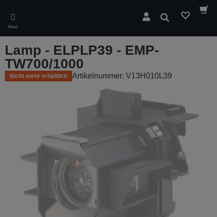
Skip
to
Suchen
main
Menü
content
Lamp - ELPLP39 - EMP-
TW700/1000
Artikelnummer: V13H010L39
Nicht mehr erhältlich