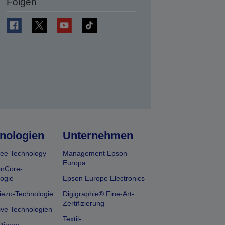
Folgen
en
nologien
Unternehmen
ee Technology
Management Epson
Europa
onCore-
ogie
Epson Europe Electronics
iezo-Technologie
Digigraphie® Fine-Art-
Zertifizierung
ive Technologien
Textil-
tigere