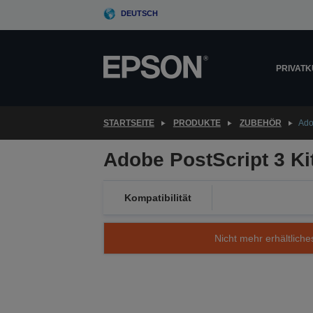
Skip
DEUTSCH
to
main
content
PRIVAT
STARTSEITE
PRODUKTE
ZUBEHÖR
Ado
Adobe PostScript 3 Ki
Kompatibilität
Nicht mehr erhältliche