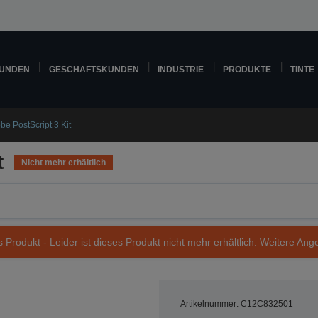
KUNDEN
GESCHÄFTSKUNDEN
INDUSTRIE
PRODUKTE
TINTE
be PostScript 3 Kit
t
Nicht mehr erhältlich
s Produkt - Leider ist dieses Produkt nicht mehr erhältlich. Weitere Ang
Artikelnummer: C12C832501