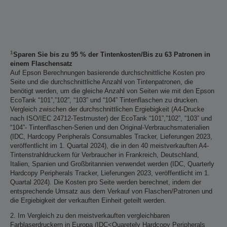
1
Sparen Sie bis zu 95 % der Tintenkosten/Bis zu 63 Patronen in
einem Flaschensatz
Auf Epson Berechnungen basierende durchschnittliche Kosten pro
Seite und die durchschnittliche Anzahl von Tintenpatronen, die
benötigt werden, um die gleiche Anzahl von Seiten wie mit den Epson
EcoTank “101”,”102”, “103” und “104” Tintenflaschen zu drucken.
Vergleich zwischen der durchschnittlichen Ergiebigkeit (A4-Drucke
nach ISO/IEC 24712-Testmuster) der EcoTank “101”,”102”, “103” und
“104”- Tintenflaschen-Serien und den Original-Verbrauchsmaterialien
(IDC, Hardcopy Peripherals Consumables Tracker, Lieferungen 2023,
veröffentlicht im 1. Quartal 2024), die in den 40 meistverkauften A4-
Tintenstrahldruckern für Verbraucher in Frankreich, Deutschland,
Italien, Spanien und Großbritannien verwendet werden (IDC, Quarterly
Hardcopy Peripherals Tracker, Lieferungen 2023, veröffentlicht im 1.
Quartal 2024). Die Kosten pro Seite werden berechnet, indem der
entsprechende Umsatz aus dem Verkauf von Flaschen/Patronen und
die Ergiebigkeit der verkauften Einheit geteilt werden.
2. Im Vergleich zu den meistverkauften vergleichbaren
Farblaserdruckern in Europa (IDC<Quaretely Hardcopy Peripherals