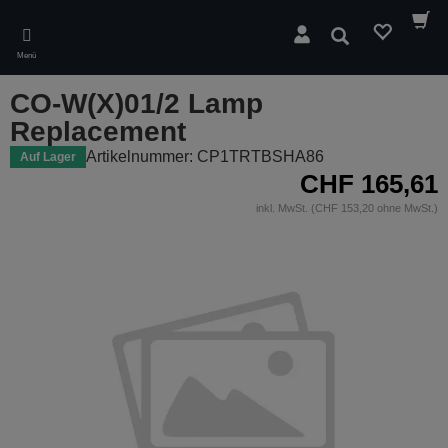
Skip
to
Suchen
main
Menü
content
CO-W(X)01/2 Lamp
Replacement
Artikelnummer: CP1TRTBSHA86
Auf Lager
CHF 165,61
inkl. MwSt. (CHF 153,20 ohne MwSt.)