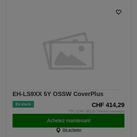
EH-LS9XX 5Y OSSW CoverPlus
CHF 414,29
En stock
TTC (CHF 383,25 TVA non comprise)
Achetez maintenant
Où acheter