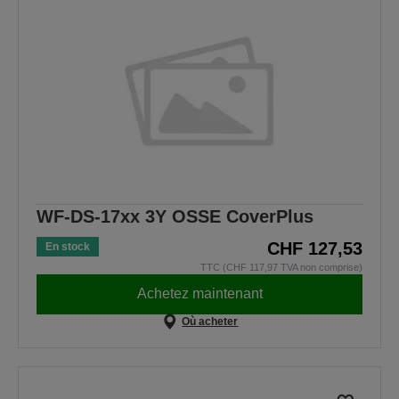
WF-DS-17xx 3Y OSSE CoverPlus
CHF 127,53
En stock
TTC (CHF 117,97 TVA non comprise)
Achetez maintenant
Où acheter