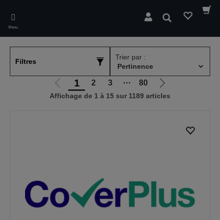
Skip
to
Rechercher
main
Menu
content
Trier par :
Filtres
1
2
3
⋯
80
Aller
Aller
Affichage de 1 à 15 sur 1189 articles
à
à
la
la
page
page
précédente
suivante