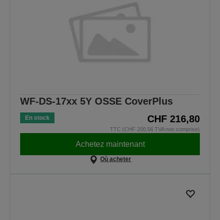
WF-DS-17xx 5Y OSSE CoverPlus
CHF 216,80
En stock
TTC (CHF 200,56 TVA non comprise)
Achetez maintenant
Où acheter