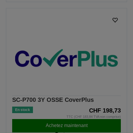
SC-P700 3Y OSSE CoverPlus
CHF 198,73
En stock
TTC (CHF 183,84 TVA non comprise)
Achetez maintenant