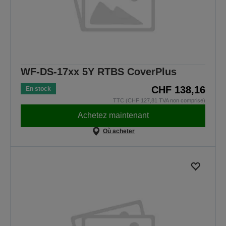
WF-DS-17xx 5Y RTBS CoverPlus
CHF 138,16
En stock
TTC (CHF 127,81 TVA non comprise)
Achetez maintenant
Où acheter