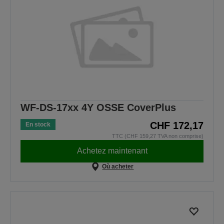
WF-DS-17xx 4Y OSSE CoverPlus
CHF 172,17
En stock
TTC (CHF 159,27 TVA non comprise)
Achetez maintenant
Où acheter