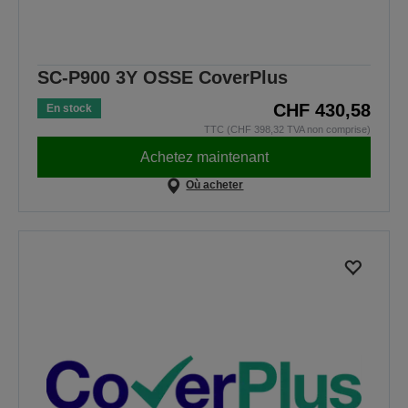
SC-P900 3Y OSSE CoverPlus
CHF 430,58
En stock
TTC (CHF 398,32 TVA non comprise)
Achetez maintenant
Où acheter