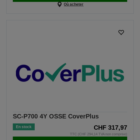
Où acheter
SC-P700 4Y OSSE CoverPlus
CHF 317,97
En stock
TTC (CHF 294,14 TVA non comprise)