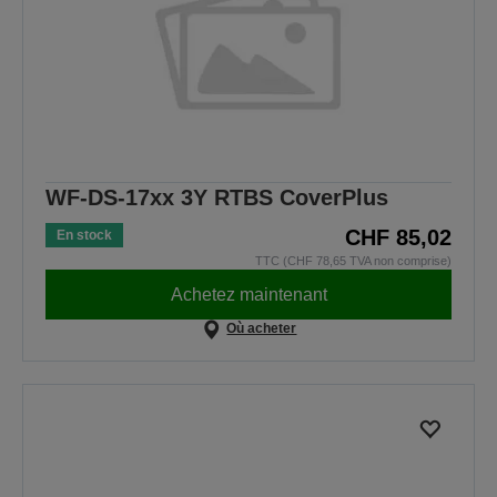
WF-DS-17xx 3Y RTBS CoverPlus
CHF 85,02
En stock
TTC (CHF 78,65 TVA non comprise)
Achetez maintenant
Où acheter