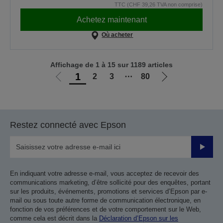
TTC (CHF 39,26 TVA non comprise)
Achetez maintenant
Où acheter
Affichage de 1 à 15 sur 1189 articles
1
2
3
⋯
80
Aller
Aller
à
à
la
la
page
page
Restez connecté avec Epson
précédente
suivante
Valider
En indiquant votre adresse e-mail, vous acceptez de recevoir des
communications marketing, d’être sollicité pour des enquêtes, portant
sur les produits, événements, promotions et services d’Epson par e-
mail ou sous toute autre forme de communication électronique, en
fonction de vos préférences et de votre comportement sur le Web,
comme cela est décrit dans la
Déclaration d’Epson sur les