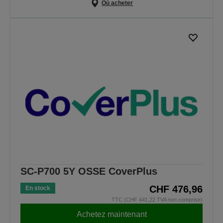
Où acheter
SC-P700 5Y OSSE CoverPlus
CHF 476,96
En stock
TTC (CHF 441,22 TVA non comprise)
Achetez maintenant