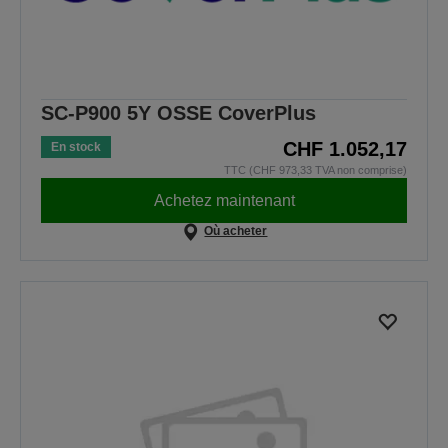
SC-P900 5Y OSSE CoverPlus
CHF 1.052,17
En stock
TTC (CHF 973,33 TVA non comprise)
Achetez maintenant
Où acheter