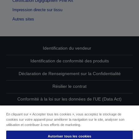
Certification Digigraphie® Fine Art
Impression directe sur tissu
Autres sites
Identification du vendeur
Identification de conformité des produits
Déclaration de Renseignement sur la Confidentialité
Résilier le contrat
Conformité à la loi sur les données de l'UE (Data Act)
Contactez-nous au sujet de vos données
En cliquant sur « Accepter tous les cookies », vous acceptez le stockage de
cookies sur votre appareil pour améliorer la navigation sur le site, analyser son
Informations sur les cookies
utilisation et contribuer à nos efforts de marketing.
Autoriser tous les cookies
L’engagement d’Epson pour l’accessibilité