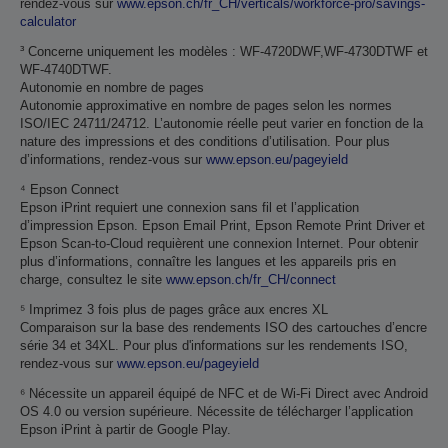
rendez-vous sur
www.epson.ch/fr_CH/verticals/workforce-pro/savings-
calculator
³ Concerne uniquement les modèles : WF-4720DWF,WF-4730DTWF et
WF-4740DTWF.
Autonomie en nombre de pages
Autonomie approximative en nombre de pages selon les normes
ISO/IEC 24711/24712. L’autonomie réelle peut varier en fonction de la
nature des impressions et des conditions d’utilisation. Pour plus
d’informations, rendez-vous sur
www.epson.eu/pageyield
⁴ Epson Connect
Epson iPrint requiert une connexion sans fil et l’application
d’impression Epson. Epson Email Print, Epson Remote Print Driver et
Epson Scan-to-Cloud requièrent une connexion Internet. Pour obtenir
plus d’informations, connaître les langues et les appareils pris en
charge, consultez le site
www.epson.ch/fr_CH/connect
⁵ Imprimez 3 fois plus de pages grâce aux encres XL
Comparaison sur la base des rendements ISO des cartouches d’encre
série 34 et 34XL. Pour plus d'informations sur les rendements ISO,
rendez-vous sur
www.epson.eu/pageyield
⁶ Nécessite un appareil équipé de NFC et de Wi-Fi Direct avec Android
OS 4.0 ou version supérieure. Nécessite de télécharger l’application
Epson iPrint à partir de Google Play.