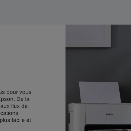
çus pour vous
Epson. De la
 aux flux de
lications
lus facile et