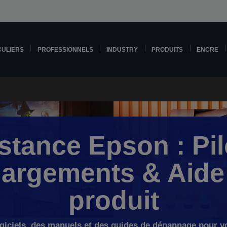
CULIERS
PROFESSIONNELS
INDUSTRY
PRODUITS
ENCRE
stance Epson : Pil
hargements & Aide 
produit
ogiciels, des manuels et des guides de dépannage pour v