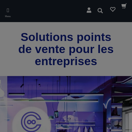
Skip
to
Rechercher
main
Menu
content
Solutions points
de vente pour les
entreprises