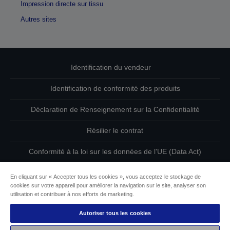
Impression directe sur tissu
Autres sites
Identification du vendeur
Identification de conformité des produits
Déclaration de Renseignement sur la Confidentialité
Résilier le contrat
Conformité à la loi sur les données de l'UE (Data Act)
Contactez-nous au sujet de vos données
En cliquant sur « Accepter tous les cookies », vous acceptez le stockage de
cookies sur votre appareil pour améliorer la navigation sur le site, analyser son
Informations sur les cookies
utilisation et contribuer à nos efforts de marketing.
Autoriser tous les cookies
L’engagement d’Epson pour l’accessibilité