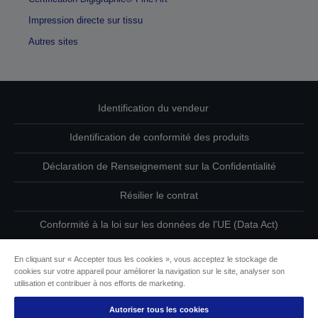
Impression directe sur tissu
Autres sites
Identification du vendeur
Identification de conformité des produits
Déclaration de Renseignement sur la Confidentialité
Résilier le contrat
Conformité à la loi sur les données de l'UE (Data Act)
Contactez-nous au sujet de vos données
En cliquant sur « Accepter tous les cookies », vous acceptez le stockage de
cookies sur votre appareil pour améliorer la navigation sur le site, analyser son
Informations sur les cookies
utilisation et contribuer à nos efforts de marketing.
Autoriser tous les cookies
L’engagement d’Epson pour l’accessibilité