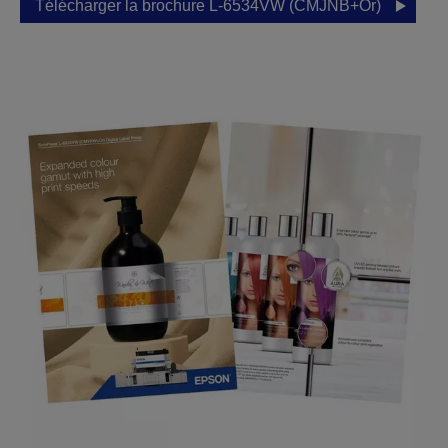
Télécharger la brochure L-6534VW (CMJNB+Or)