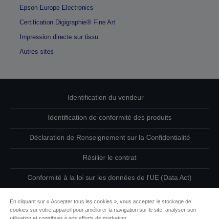
Epson Europe Electronics
Certification Digigraphie® Fine Art
Impression directe sur tissu
Autres sites
Identification du vendeur
Identification de conformité des produits
Déclaration de Renseignement sur la Confidentialité
Résilier le contrat
Conformité à la loi sur les données de l'UE (Data Act)
Contactez-nous au sujet de vos données
En cliquant sur « Accepter tous les cookies », vous acceptez le stockage de
cookies sur votre appareil pour améliorer la navigation sur le site, analyser son
Informations sur les cookies
utilisation et contribuer à nos efforts de marketing.