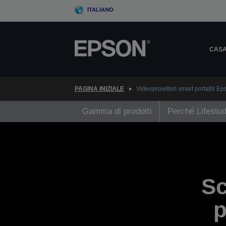
Skip
ITALIANO
to
main
content
CAS
PAGINA INIZIALE
Videoproiettori smart portatili Ep
Gamma di prodotti
Perché Lifestud
Sc
p