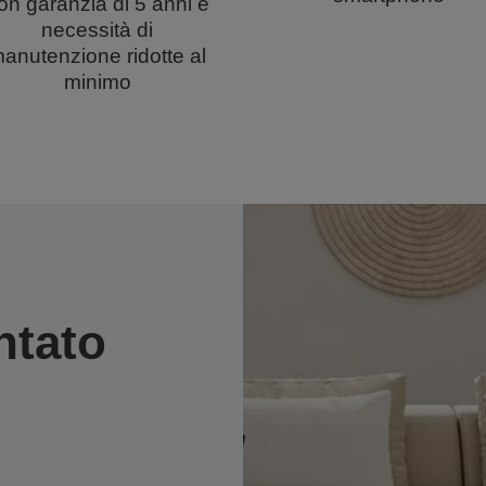
on garanzia di 5 anni e
necessità di
anutenzione ridotte al
minimo
ntato