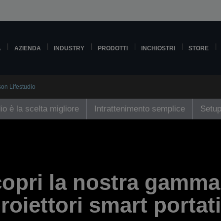
A
AZIENDA
INDUSTRY
PRODOTTI
INCHIOSTRI
STORE
son Lifestudio
io è la scelta migliore
Intrattenimento semplice
Setup
opri la nostra gamma
roiettori smart portati