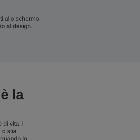
nti allo schermo,
to al design.
è la
di vita, i
 o stia
 quando lo