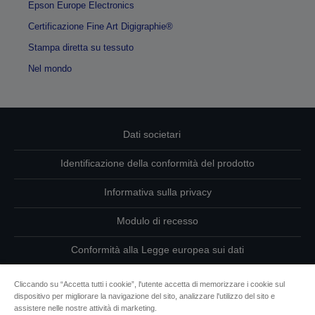
Epson Europe Electronics
Certificazione Fine Art Digigraphie®
Stampa diretta su tessuto
Nel mondo
Dati societari
Identificazione della conformità del prodotto
Informativa sulla privacy
Modulo di recesso
Conformità alla Legge europea sui dati
Contattaci per informazioni sui tuoi dati
Cliccando su “Accetta tutti i cookie”, l'utente accetta di memorizzare i cookie sul
dispositivo per migliorare la navigazione del sito, analizzare l'utilizzo del sito e
Informazioni sui cookie
assistere nelle nostre attività di marketing.