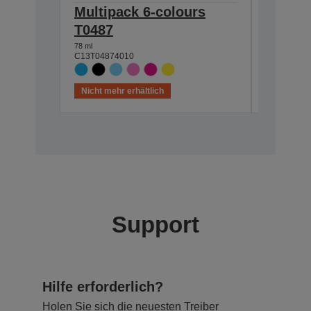
Multipack 6-colours
Multip
T0487
T048B
78 ml
39 ml
C13T04874010
C13T048B
Nicht mehr erhältlich
Nicht meh
Support
Hilfe erforderlich?
Holen Sie sich die neuesten Treiber