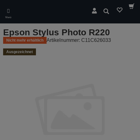
Skip
to
Suchen
main
Menü
content
Epson Stylus Photo R220
Artikelnummer: C11C626033
Nicht mehr erhältlich
Ausgezeichnet