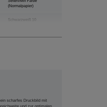
Seiten/Min Farbe
(Normalpapier)
Schwarzweiß 10
Sekunden, Farbe 16
Sekunden
ein scharfes Druckbild mit
nreichweite und zur optimalen