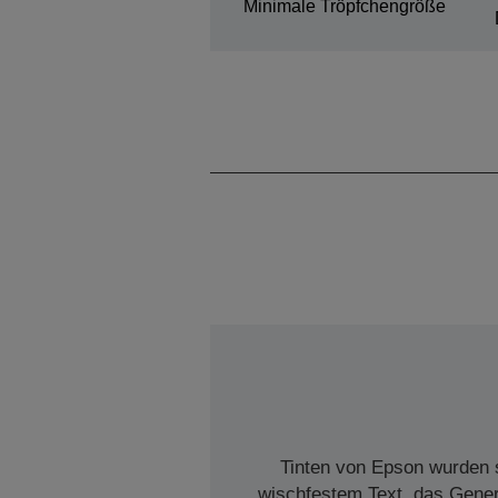
Minimale Tröpfchengröße
Tinten von Epson wurden s
wischfestem Text, das Genera