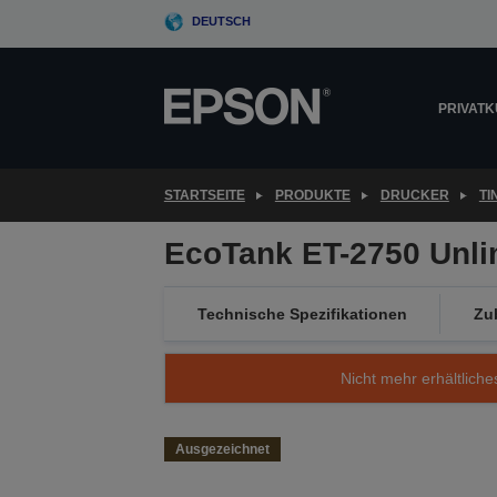
Skip
DEUTSCH
to
main
content
PRIVAT
STARTSEITE
PRODUKTE
DRUCKER
T
EcoTank ET-2750 Unli
Technische Spezifikationen
Zu
Nicht mehr erhältliche
Ausgezeichnet