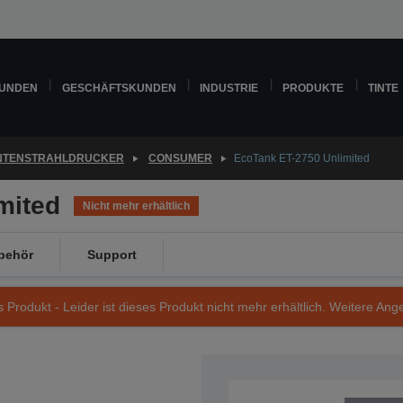
KUNDEN
GESCHÄFTSKUNDEN
INDUSTRIE
PRODUKTE
TINTE
INTENSTRAHLDRUCKER
CONSUMER
EcoTank ET-2750 Unlimited
mited
Nicht mehr erhältlich
behör
Support
s Produkt - Leider ist dieses Produkt nicht mehr erhältlich. Weitere Ang
Artikelnummer: C11CG22402A1