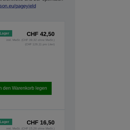
son.eu/pageyield
CHF 42,50
 Lager
inkl. MwSt. (CHF 39,32 ohne MwSt.)
(CHF 126,11 pro Liter)
In den Warenkorb legen
CHF 16,50
 Lager
inkl. MwSt. (CHF 15,26 ohne MwSt.)