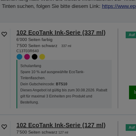
Tinten suchen, folgen Sie bitte diesem Link:
https://www.ep
102 EcoTank Ink-Serie (337 ml)
Auf
6’000 Seiten farbig
7’500 Seiten schwarz
337 ml
C13T03R640
Schulanfang
Spare 10 % auf ausgewählte EcoTank-
Tintenflaschen.
Dein Gutscheincode:
BTS10
Dieses Angebot ist gültig bis zum 30.08.2026. Rabatt
gilt für maximal 3 Einheiten pro Produkt und
Bestellung.
102 EcoTank Ink-Serie (127 ml)
Auf
7’500 Seiten schwarz
127 ml