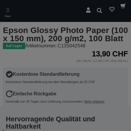
Skip
to
Suchen
main
Menü
content
Epson Glossy Photo Paper (100
x 150 mm), 200 g/m2, 100 Blatt
Artikelnummer: C13S042548
Auf Lager
13,90 CHF
inkl. MwSt. (12,86 CHF ohne MwSt.)
Kostenlose Standardlieferung
Kostenlose Standardlieferung bei allen Bestellungen ab 25 CHF
Einfache Rückgabe
Innerhalb von 30 Tagen nach Lieferung zurücksenden.
Mehr erfahren
Hervorragende Qualität und
Haltbarkeit