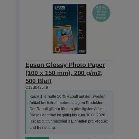
Epson Glossy Photo Paper
Pho
(100 x 150 mm), 200 g/m2,
she
C13S0
500 Blatt
C13S042549
Kauf
Arti
Kaufe 1, erhalte 50 % Rabatt auf den zweiten
Der R
Artikel bei teilnahmeberechtigten Produkten.
Dies
Der Rabatt gilt nur für den günstigsten Artikel.
Rabat
Dieses Angebot ist gültig bis zum 30.08.2026.
und 
Rabatt gilt für maximal 3 Einheiten pro Produkt
und Bestellung.