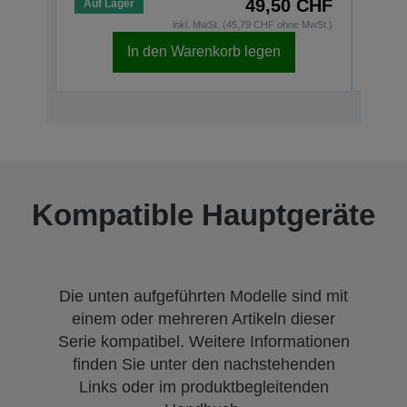
49,50 CHF
Auf Lager
Auf 
inkl. MwSt. (45,79 CHF ohne MwSt.)
In den Warenkorb legen
Kompatible Hauptgeräte
Die unten aufgeführten Modelle sind mit
einem oder mehreren Artikeln dieser
Serie kompatibel. Weitere Informationen
finden Sie unter den nachstehenden
Links oder im produktbegleitenden