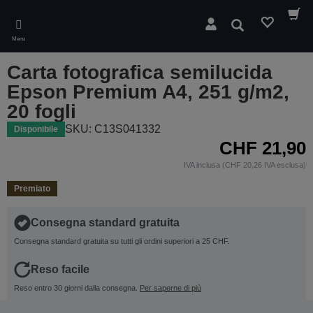
Skip
to
Cerca
main
Menu
content
Carta fotografica semilucida
Epson Premium A4, 251 g/m2,
20 fogli
SKU: C13S041332
Disponibile
CHF 21,90
IVA inclusa (CHF 20,26 IVA esclusa)
Premiato
Consegna standard gratuita
Consegna standard gratuita su tutti gli ordini superiori a 25 CHF.
Reso facile
Reso entro 30 giorni dalla consegna.
Per saperne di più