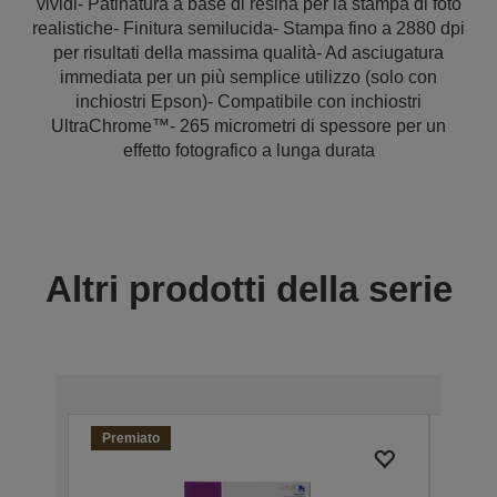
vividi- Patinatura a base di resina per la stampa di foto
realistiche- Finitura semilucida- Stampa fino a 2880 dpi
per risultati della massima qualità- Ad asciugatura
immediata per un più semplice utilizzo (solo con
inchiostri Epson)- Compatibile con inchiostri
UltraChrome™- 265 micrometri di spessore per un
effetto fotografico a lunga durata
Altri prodotti della serie
Premiato
Prem