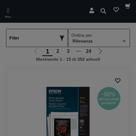
Skip
to
Cerca
main
Menu
content
Ordina per:
Filtri
1
2
3
⋯
24
Vai
Vai
Mostrando 1 - 15 di 352 articoli
alla
alla
pagina
pagina
precedente
successiva