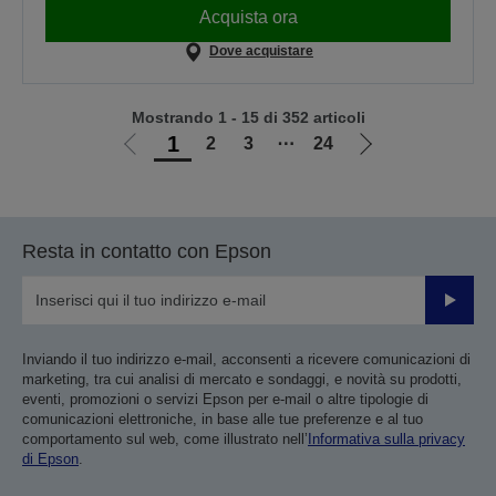
Acquista ora
Dove acquistare
Mostrando 1 - 15 di 352 articoli
1
2
3
⋯
24
Vai
Vai
alla
alla
pagina
pagina
precedente
successiva
Resta in contatto con Epson
Invia
Inviando il tuo indirizzo e-mail, acconsenti a ricevere comunicazioni di
marketing, tra cui analisi di mercato e sondaggi, e novità su prodotti,
eventi, promozioni o servizi Epson per e-mail o altre tipologie di
comunicazioni elettroniche, in base alle tue preferenze e al tuo
comportamento sul web, come illustrato nell’
Informativa sulla privacy
di Epson
.