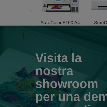
eColor V2000
SureColor F100 A4
SureC
Visita la
nostra
showroom
per una de