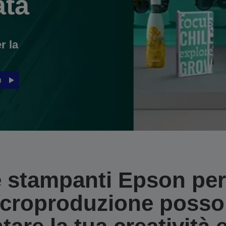
ata
r la
n
 stampanti Epson per
croproduzione poss