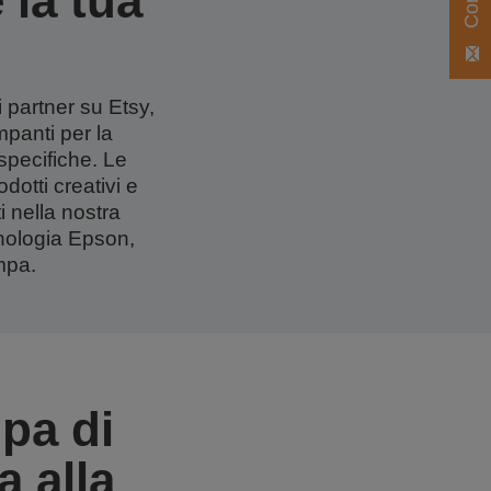
 la tua
i partner su Etsy,
ampanti per la
specifiche. Le
dotti creativi e
i nella nostra
cnologia Epson,
mpa.
mpa di
 alla