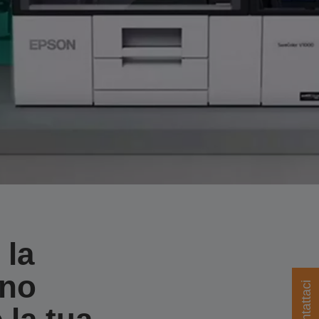
 la
ono
Contattaci