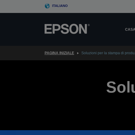
Skip
ITALIANO
to
main
content
CAS
PAGINA INIZIALE
Soluzioni per la stampa di produ
Sol