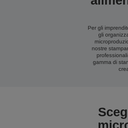
alimen
Per gli imprendit
gli organizza
microproduzio
nostre stampant
professionali
gamma di stamp
cre
Scegl
micr