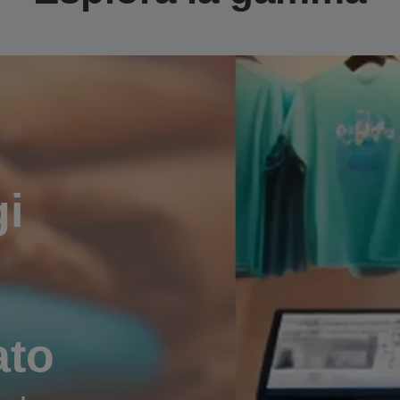
gi
o
ato