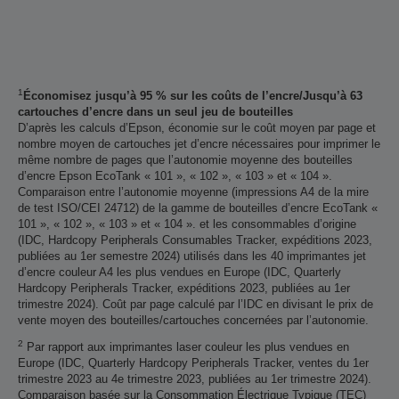
1
Économisez jusqu’à 95 % sur les coûts de l’encre/Jusqu’à 63
cartouches d’encre dans un seul jeu de bouteilles
D’après les calculs d’Epson, économie sur le coût moyen par page et
nombre moyen de cartouches jet d’encre nécessaires pour imprimer le
même nombre de pages que l’autonomie moyenne des bouteilles
d’encre Epson EcoTank « 101 », « 102 », « 103 » et « 104 ».
Comparaison entre l’autonomie moyenne (impressions A4 de la mire
de test ISO/CEI 24712) de la gamme de bouteilles d’encre EcoTank «
101 », « 102 », « 103 » et « 104 ». et les consommables d’origine
(IDC, Hardcopy Peripherals Consumables Tracker, expéditions 2023,
publiées au 1er semestre 2024) utilisés dans les 40 imprimantes jet
d’encre couleur A4 les plus vendues en Europe (IDC, Quarterly
Hardcopy Peripherals Tracker, expéditions 2023, publiées au 1er
trimestre 2024). Coût par page calculé par l’IDC en divisant le prix de
vente moyen des bouteilles/cartouches concernées par l’autonomie.
2
Par rapport aux imprimantes laser couleur les plus vendues en
Europe (IDC, Quarterly Hardcopy Peripherals Tracker, ventes du 1er
trimestre 2023 au 4e trimestre 2023, publiées au 1er trimestre 2024).
Comparaison basée sur la Consommation Électrique Typique (TEC)