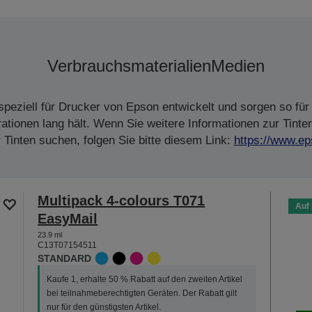
Verbrauchsmaterialien
Medien
peziell für Drucker von Epson entwickelt und sorgen so für 
tionen lang hält. Wenn Sie weitere Informationen zur Tinte
Tinten suchen, folgen Sie bitte diesem Link:
https://www.ep
Multipack 4-colours T071
Auf
EasyMail
23.9 ml
C13T07154511
STANDARD
Kaufe 1, erhalte 50 % Rabatt auf den zweiten Artikel
bei teilnahmeberechtigten Geräten. Der Rabatt gilt
nur für den günstigsten Artikel.