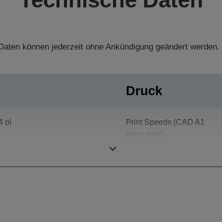
aten können jederzeit ohne Ankündigung geändert werden.
Druck
4 pl
Print Speeds (CAD A1
page size)
5.760 x 1.440 dpi