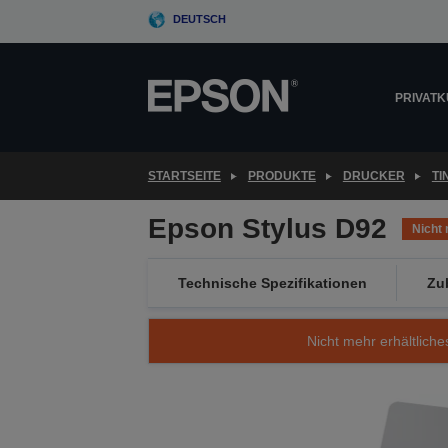
Skip
DEUTSCH
to
main
content
PRIVAT
STARTSEITE
PRODUKTE
DRUCKER
T
Epson Stylus D92
Nicht 
Technische Spezifikationen
Zu
Nicht mehr erhältliche