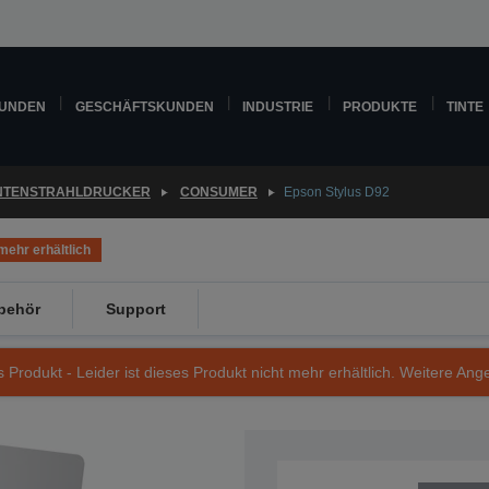
KUNDEN
GESCHÄFTSKUNDEN
INDUSTRIE
PRODUKTE
TINTE
INTENSTRAHLDRUCKER
CONSUMER
Epson Stylus D92
mehr erhältlich
behör
Support
s Produkt - Leider ist dieses Produkt nicht mehr erhältlich. Weitere Ang
Artikelnummer: C11C683001