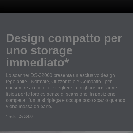
Design compatto per
uno storage
immediato*
Lo scanner DS-32000 presenta un esclusivo design
regolabile - Normale, Orizzontale e Compatto - per
consentire ai clienti di scegliere la migliore posizione
fisica per le loro esigenze di scansione. In posizione
compatta, l’unità si ripiega e occupa poco spazio quando
viene messa da parte.
* Solo DS-32000