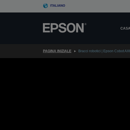
Skip
ITALIANO
to
main
content
CAS
PAGINA INIZIALE
Bracci robotici | Epson Cobot AX