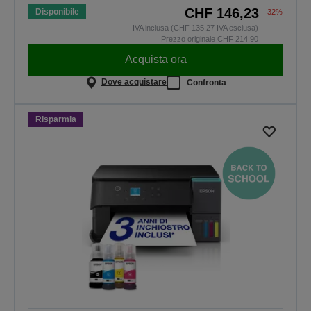
CHF 146,23
Disponibile
-32%
IVA inclusa (CHF 135,27 IVA esclusa)
Prezzo originale
CHF 214,90
Acquista ora
Dove acquistare
Confronta
Risparmia