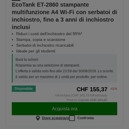
EcoTank ET-2860 stampante
multifunzione A4 Wi-Fi con serbatoi di
inchiostro, fino a 3 anni di inchiostro
inclusi
Riduci i costi dell’inchiostro del 95%*
Stampa, copia e scansione
Serbatoi di inchiostro ricaricabili
Ideale per gli studenti
Back to school
Risparmia su una selezione di stampanti.
L'offerta è valida solo fino alle 23:59 del 30/08/2026. Lo sconto
è valido per un massimo di 1 unità per prodotto, per ordine.
CHF 155,37
Disponibile
-41%
IVA inclusa (CHF 143,73 IVA esclusa)
Prezzo originale
CHF 264,90
Acquista ora
Dove acquistare
Confronta