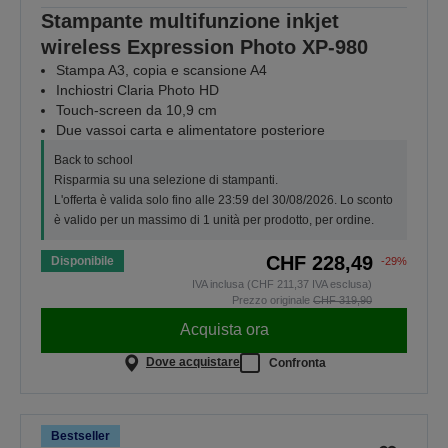
Stampante multifunzione inkjet
wireless Expression Photo XP-980
Stampa A3, copia e scansione A4
Inchiostri Claria Photo HD
Touch-screen da 10,9 cm
Due vassoi carta e alimentatore posteriore
Back to school
Risparmia su una selezione di stampanti.
L'offerta è valida solo fino alle 23:59 del 30/08/2026. Lo sconto
è valido per un massimo di 1 unità per prodotto, per ordine.
CHF 228,49
Disponibile
-29%
IVA inclusa (CHF 211,37 IVA esclusa)
Prezzo originale
CHF 319,90
Acquista ora
Dove acquistare
Confronta
Bestseller