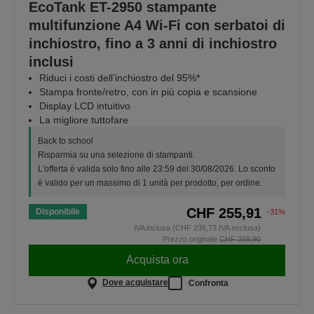
EcoTank ET-2950 stampante
multifunzione A4 Wi-Fi con serbatoi di
inchiostro, fino a 3 anni di inchiostro
inclusi
Riduci i costi dell’inchiostro del 95%*
Stampa fronte/retro, con in più copia e scansione
Display LCD intuitivo
La migliore tuttofare
Back to school
Risparmia su una selezione di stampanti.
L'offerta è valida solo fino alle 23:59 del 30/08/2026. Lo sconto
è valido per un massimo di 1 unità per prodotto, per ordine.
CHF 255,91
Disponibile
-31%
IVA inclusa (CHF 236,73 IVA esclusa)
Prezzo originale
CHF 369,90
Acquista ora
Dove acquistare
Confronta