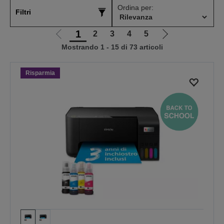
Ordina per:
Filtri
1
2
3
4
5
Vai
Vai
Mostrando 1 - 15 di 73 articoli
alla
alla
pagina
pagina
precedente
successiva
Risparmia