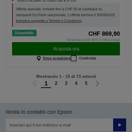
Touch-screen a colori da 6,8 cm
Offerta speciale: richiedi fino a CHF 50 di cashback su
stampanti EcoTank selezionate. L’offerta termina il 30/09/2026.
Iniziativa soggetta a Termini e Condizioni
.
CHF 869,90
Disponibile
IVA inclusa (CHF 804,72 IVA esclusa)
Acquista ora
Dove acquistare
Confronta
Mostrando 1 - 15 di 73 articoli
1
2
3
4
5
Vai
Vai
alla
alla
pagina
pagina
precedente
successiva
Resta in contatto con Epson
Invia