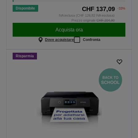
CHF 137,09
Disponibile
-33%
IVA inclusa (CHF 126,82 IVA esclusa)
Prezzo originale
CHF 204,90
Acquista ora
Dove acquistare
Confronta
Risparmia