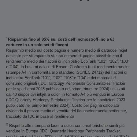
1
Risparmia fino al 95% sui costi dell’inchiostro/Fino a 63
cartucce in un solo set di flaconi
Risparmio medio sul costo pagina e numero medio di cartucce inkjet
richieste per stampare lo stesso numero di pagine possibile con il
rendimento medio dei flaconi di inchiostro EcoTank “101”, “102”, “103”
e “104”, in base ai calcoli di Epson. Confronto tra il rendimento medio
(stampe A4 in conformità allo standard ISO/IEC 24712) dei flaconi di
inchiostro EcoTank “101”, “102”, “103” e “104” e dei materiali di
consumo originali (IDC Hardcopy Peripherals Consumables Tracker
per le spedizioni 2023 pubblicato nel primo trimestre 2024) utilizzati
dai 40 dispositivi inkjet a colori in formato A4 più venduti in Europa
(IDC Quarterly Hardcopy Peripherals Tracker per le spedizioni 2023
pubblicato nel primo trimestre 2024). Costo per pagina calcolato
dividendo il prezzo medio di vendita del flacone/cartuccia pertinente,
tracciato da IDC in base al rendimento
2
Rispetto alle stampanti laser a colori con caratteristiche simili più
vendute in Europa (IDC, Quarterly Hardcopy Peripherals Tracker,
spedizioni dal T1 del 2023 al T4 del 2023, pubblicato nel T1 del 2024).