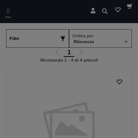
Skip
to
Cerca
main
Menu
content
Ordina per:
Filtri
1
Vai
Vai
Mostrando 1 - 4 di 4 articoli
alla
alla
pagina
pagina
precedente
successiva