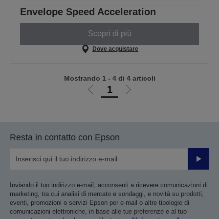
Envelope Speed Acceleration
Scopri di più
Dove acquistare
Mostrando 1 - 4 di 4 articoli
1
Vai
Vai
alla
alla
pagina
pagina
precedente
successiva
Resta in contatto con Epson
Invia
Inviando il tuo indirizzo e-mail, acconsenti a ricevere comunicazioni di
marketing, tra cui analisi di mercato e sondaggi, e novità su prodotti,
eventi, promozioni o servizi Epson per e-mail o altre tipologie di
comunicazioni elettroniche, in base alle tue preferenze e al tuo