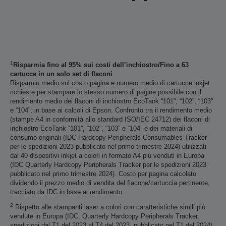
1
Risparmia fino al 95% sui costi dell’inchiostro/Fino a 63
cartucce in un solo set di flaconi
Risparmio medio sul costo pagina e numero medio di cartucce inkjet
richieste per stampare lo stesso numero di pagine possibile con il
rendimento medio dei flaconi di inchiostro EcoTank “101”, “102”, “103”
e “104”, in base ai calcoli di Epson. Confronto tra il rendimento medio
(stampe A4 in conformità allo standard ISO/IEC 24712) dei flaconi di
inchiostro EcoTank “101”, “102”, “103” e “104” e dei materiali di
consumo originali (IDC Hardcopy Peripherals Consumables Tracker
per le spedizioni 2023 pubblicato nel primo trimestre 2024) utilizzati
dai 40 dispositivi inkjet a colori in formato A4 più venduti in Europa
(IDC Quarterly Hardcopy Peripherals Tracker per le spedizioni 2023
pubblicato nel primo trimestre 2024). Costo per pagina calcolato
dividendo il prezzo medio di vendita del flacone/cartuccia pertinente,
tracciato da IDC in base al rendimento
2
Rispetto alle stampanti laser a colori con caratteristiche simili più
vendute in Europa (IDC, Quarterly Hardcopy Peripherals Tracker,
spedizioni dal T1 del 2023 al T4 del 2023, pubblicato nel T1 del 2024).