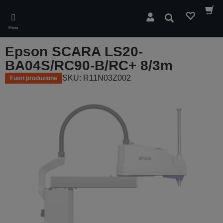
Skip
to
Cerca
main
Menu
content
Epson SCARA LS20-
BA04S/RC90-B/RC+ 8/3m
SKU: R11N03Z002
Fuori produzione