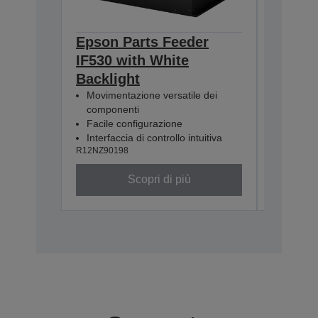
Epson Parts Feeder
Epson 
IF530 with White
IF380 
Backlight
Backli
Movimentazione versatile dei
Movimen
componenti
compon
Facile configurazione
Facile 
Interfaccia di controllo intuitiva
Interfac
R12NZ90198
R12NZ901
Scopri di più