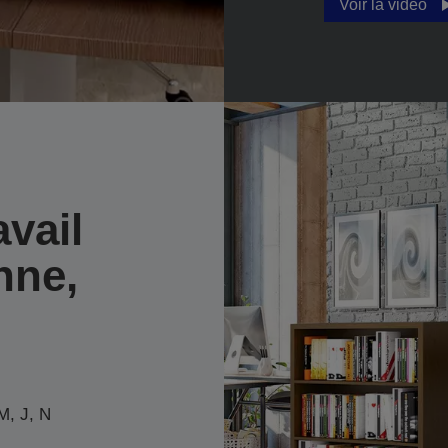
Voir la vidéo
vail
nne,
M, J, N