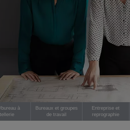
e/bureau à
Bureaux et groupes
Entreprise et
tellerie
de travail
reprographie