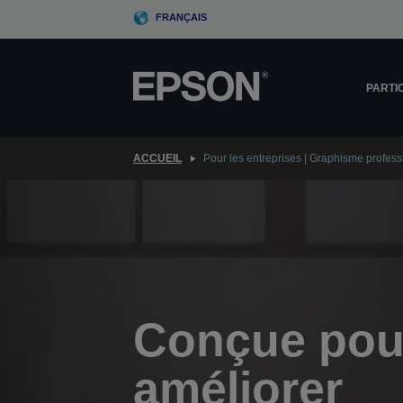
Skip
FRANÇAIS
to
main
content
PARTI
ACCUEIL
Pour les entreprises | Graphisme profess
Conçue pou
améliorer