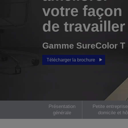
votre façon
de travailler
Gamme SureColor T
Télécharger la brochure
Présentation
Petite entrepris
générale
domicile et hô