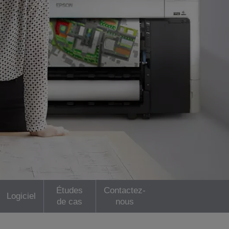
Études
Contactez-
Logiciel
de cas
nous