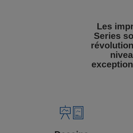
Les imp
Series s
révolution
nivea
exception