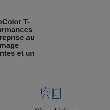
Color T-
formances
treprise au
’image
ntes et un