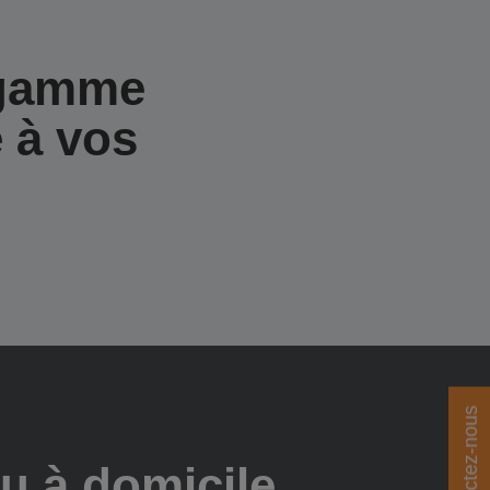
 gamme
 à vos
Contactez-nous
u à domicile,