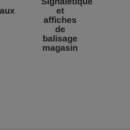
Signalétique
raux
et
affiches
de
balisage
magasin