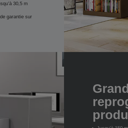
usqu’à 30,5 m
de garantie sur
Grand
repro
produ