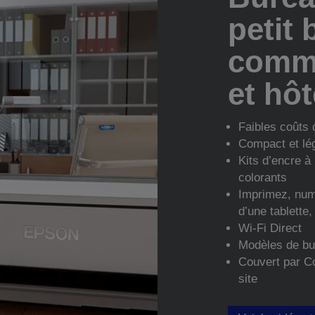
petit 
comme
et hôt
Faibles coûts 
Compact et lég
Kits d’encre 
colorants
Imprimez, numé
d’une tablette
Wi-Fi Direct
Modèles de bu
Couvert par Co
site