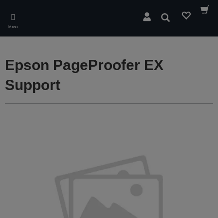
Skip
to
Rechercher
main
Menu
content
Epson PageProofer EX
Support