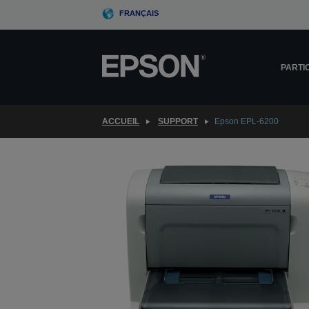
Skip
FRANÇAIS
to
main
content
PARTI
ACCUEIL
SUPPORT
Epson EPL-6200