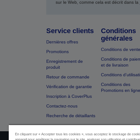
sur le Web, comme cela est décrit dans la
Service clients
Conditions
générales
Dernières offres
Conditions de vent
Promotions
Conditions de paie
Enregistrement de
et de livraison
produit
Conditions d’utilisat
Retour de commande
Conditions des
Vérification de garantie
Promotions en lign
Inscription à CoverPlus
Contactez-nous
Recherche de détaillants
En cliquant sur « Accepter tous les cookies », vous acceptez le stockage de cooki
appareil pour améliorer la navigation sur le site, analyser son utilisation et contribu