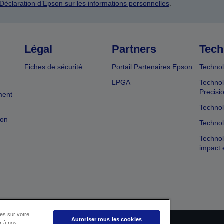
Déclaration d’Epson sur les informations personnelles
.
Légal
Partners
Tech
Fiches de sécurité
Portail Partenaires Epson
Technol
e
LPGA
Technol
Precisi
ment
Technol
ion
Technol
Technol
e
impact 
es sur votre
Autoriser tous les cookies
er à nos