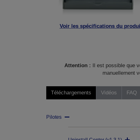
Voir les spécifications du produi
Attention :
Il est possible que v
manuellement vo
Téléchargements
Vidéos
FAQ
Pilotes
Uninstall Center (v1.3.1)