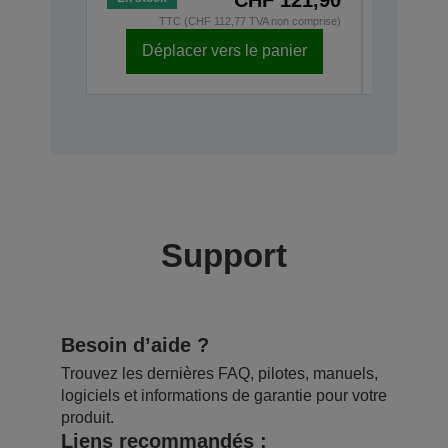
TTC (CHF 112,77 TVA non comprise)
TT
Déplacer vers le panier
Dépl
Support
Besoin d’aide ?
Trouvez les dernières FAQ, pilotes, manuels,
logiciels et informations de garantie pour votre
produit.
Liens recommandés :