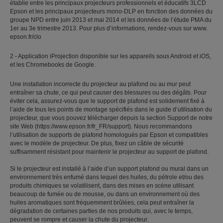
établie entre les principaux projecteurs professionnels et éducatifs 3LCD
Epson et les principaux projecteurs mono-DLP en fonction des données du
groupe NPD entre juin 2013 et mai 2014 et les données de l’étude PMA du
1er au 3e trimestre 2013. Pour plus d’informations, rendez-vous sur www.
epson.fr/clo
2 - Application iProjection disponible sur les appareils sous Android et iOS,
et les Chromebooks de Google.
Une installation incorrecte du projecteur au plafond ou au mur peut
entraîner sa chute, ce qui peut causer des blessures ou des dégâts. Pour
éviter cela, assurez-vous que le support de plafond est solidement fixé à
l’aide de tous les points de montage spécifiés dans le guide d’utilisation du
projecteur, que vous pouvez télécharger depuis la section Support de notre
site Web (https://www.epson.fr/fr_FR/support). Nous recommandons
l’utilisation de supports de plafond homologués par Epson et compatibles
avec le modèle de projecteur. De plus, fixez un câble de sécurité
suffisamment résistant pour maintenir le projecteur au support de plafond.
Si le projecteur est installé à l’aide d’un support plafond ou mural dans un
environnement très enfumé dans lequel des huiles, du pétrole et/ou des
produits chimiques se volatilisent, dans des mises en scène utilisant
beaucoup de fumée ou de mousse, ou dans un environnement où des
huiles aromatiques sont fréquemment brûlées, cela peut entraîner la
dégradation de certaines parties de nos produits qui, avec le temps,
peuvent se rompre et causer la chute du projecteur.