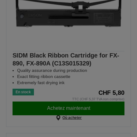
SIDM Black Ribbon Cartridge for FX-
890, FX-890A (C13S015329)
Quality assurance during production
Exact fitting ribbon cassette
Extremely fast drying ink
CHF 5,80
En stock
TTC (CHF 5,37 TVA non comprise)
Achetez maintenant
Où acheter