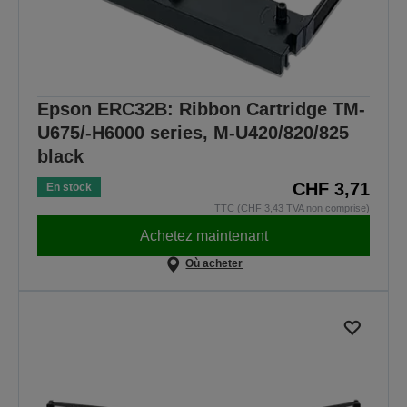
Epson ERC32B: Ribbon Cartridge TM-
U675/-H6000 series, M-U420/820/825
black
CHF 3,71
En stock
TTC (CHF 3,43 TVA non comprise)
Achetez maintenant
Où acheter