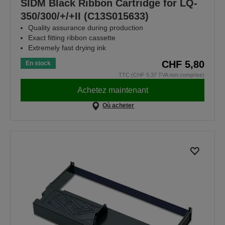
SIDM Black Ribbon Cartridge for LQ-
350/300/+/+II (C13S015633)
Quality assurance during production
Exact fitting ribbon cassette
Extremely fast drying ink
CHF 5,80
En stock
TTC (CHF 5,37 TVA non comprise)
Achetez maintenant
Où acheter