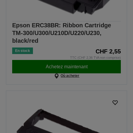
Epson ERC38BR: Ribbon Cartridge
TM-300/U300/U210D/U220/U230,
black/red
CHF 2,55
En stock
TTC (CHF 2,36 TVA non comprise)
Achetez maintenant
Où acheter