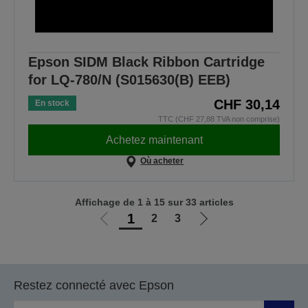
Epson SIDM Black Ribbon Cartridge
for LQ-780/N (S015630(B) EEB)
CHF 30,14
En stock
TTC (CHF 27,88 TVA non comprise)
Achetez maintenant
Où acheter
Affichage de 1 à 15 sur 33 articles
1
2
3
Aller
Aller
à
à
la
la
page
page
Restez connecté avec Epson
précédente
suivante