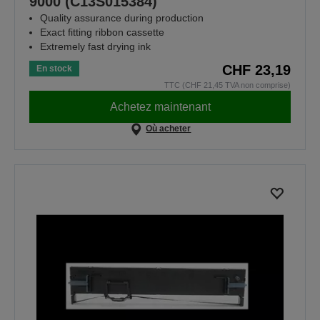
9000 (C13S015384)
Quality assurance during production
Exact fitting ribbon cassette
Extremely fast drying ink
CHF 23,19
En stock
TTC (CHF 21,45 TVA non comprise)
Achetez maintenant
Où acheter