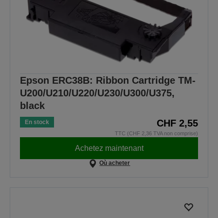
Epson ERC38B: Ribbon Cartridge TM-
U200/U210/U220/U230/U300/U375,
black
CHF 2,55
En stock
TTC (CHF 2,36 TVA non comprise)
Achetez maintenant
Où acheter