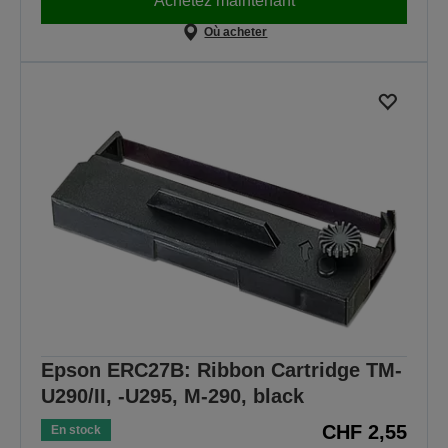
Achetez maintenant
Où acheter
Epson ERC27B: Ribbon Cartridge TM-
U290/II, -U295, M-290, black
CHF 2,55
En stock