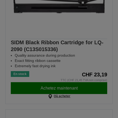
SIDM Black Ribbon Cartridge for LQ-
2090 (C13S015336)
Quality assurance during production
Exact fitting ribbon cassette
Extremely fast drying ink
CHF 23,19
En stock
TTC (CHF 21,45 TVA non comprise)
Achetez maintenant
Où acheter