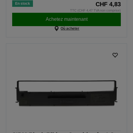
CHF 4,83
En stock
TTC (CHF 4,47 TVA non comprise)
Achetez maintenant
Où acheter