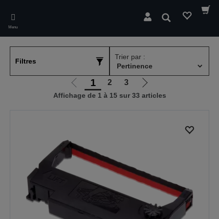
Skip
to
Rechercher
main
Menu
content
Trier par :
Filtres
1
2
3
Aller
Aller
Affichage de 1 à 15 sur 33 articles
à
à
la
la
page
page
précédente
suivante