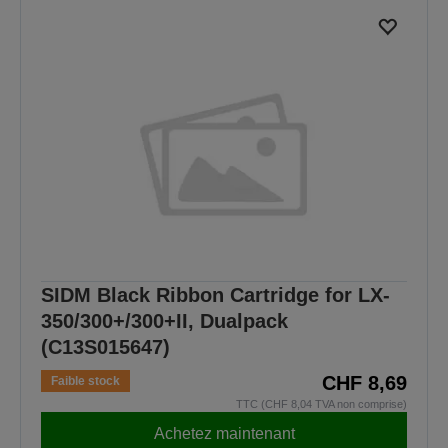
SIDM Black Ribbon Cartridge for LX-
350/300+/300+II, Dualpack
(C13S015647)
CHF 8,69
Faible stock
TTC (CHF 8,04 TVA non comprise)
Achetez maintenant