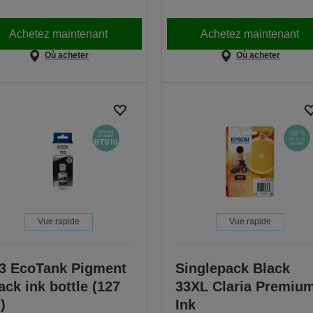
Achetez maintenant
Achetez maintenant
Où acheter
Où acheter
Vue rapide
Vue rapide
3 EcoTank Pigment
Singlepack Black
ack ink bottle (127
33XL Claria Premiu
)
Ink