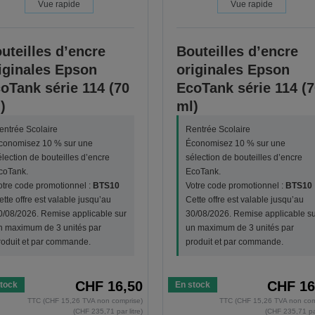
Vue rapide
Vue rapide
uteilles d’encre
Bouteilles d’encre
iginales Epson
originales Epson
oTank série 114 (70
EcoTank série 114 (7
)
ml)
entrée Scolaire
Rentrée Scolaire
conomisez 10 % sur une
Économisez 10 % sur une
élection de bouteilles d’encre
sélection de bouteilles d’encre
coTank.
EcoTank.
otre code promotionnel :
BTS10
Votre code promotionnel :
BTS10
ette offre est valable jusqu’au
Cette offre est valable jusqu’au
0/08/2026. Remise applicable sur
30/08/2026. Remise applicable su
n maximum de 3 unités par
un maximum de 3 unités par
roduit et par commande.
produit et par commande.
CHF 16,50
CHF 16
tock
En stock
TTC (CHF 15,26 TVA non comprise)
TTC (CHF 15,26 TVA non com
(CHF 235,71 par litre)
(CHF 235,71 par