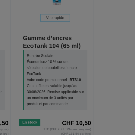
Vue rapide
Gamme d’encres
EcoTank 104 (65 ml)
Rentrée Scolaire
Économisez 10 % sur une
sélection de bouteilles d’encre
EcoTank.
Votre code promotionnel :
BTS10
Cette offre est valable jusqu’au
r
30/08/2026. Remise applicable sur
un maximum de 3 unités par
produit et par commande.
,50
CHF 10,50
En stock
prise)
TTC (CHF 9,71 TVA non comprise)
 litre)
(CHF 161,54 par litre)