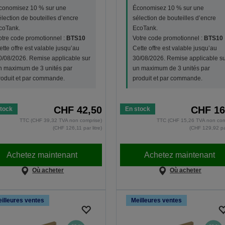
conomisez 10 % sur une
Économisez 10 % sur une
élection de bouteilles d’encre
sélection de bouteilles d’encre
coTank.
EcoTank.
otre code promotionnel :
BTS10
Votre code promotionnel :
BTS10
ette offre est valable jusqu’au
Cette offre est valable jusqu’au
0/08/2026. Remise applicable sur
30/08/2026. Remise applicable su
n maximum de 3 unités par
un maximum de 3 unités par
roduit et par commande.
produit et par commande.
CHF 42,50
CHF 16
tock
En stock
TTC (CHF 39,32 TVA non comprise)
TTC (CHF 15,26 TVA non com
(CHF 126,11 par litre)
(CHF 129,92 par
Achetez maintenant
Achetez maintenant
Où acheter
Où acheter
illeures ventes
Meilleures ventes