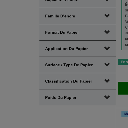
É
s
Famille D’encre
E
V
C
Format Du Papier
3
u
p
Application Du Papier
En s
Surface / Type De Papier
Classification Du Papier
Poids Du Papier
Me