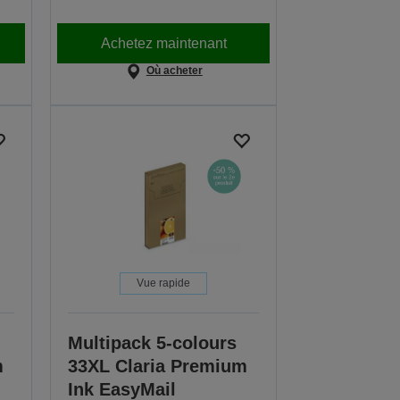
Achetez maintenant
Où acheter
Vue rapide
Multipack 5-colours
m
33XL Claria Premium
Ink EasyMail