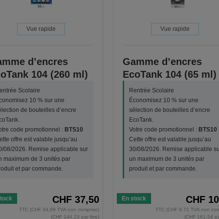
Vue rapide
Vue rapide
amme d’encres
Gamme d’encres
oTank 104 (260 ml)
EcoTank 104 (65 ml)
entrée Scolaire
Rentrée Scolaire
conomisez 10 % sur une
Économisez 10 % sur une
élection de bouteilles d’encre
sélection de bouteilles d’encre
coTank.
EcoTank.
otre code promotionnel :
BTS10
Votre code promotionnel :
BTS10
ette offre est valable jusqu’au
Cette offre est valable jusqu’au
0/08/2026. Remise applicable sur
30/08/2026. Remise applicable su
n maximum de 3 unités par
un maximum de 3 unités par
roduit et par commande.
produit et par commande.
CHF 37,50
CHF 10
tock
En stock
TTC (CHF 34,69 TVA non comprise)
TTC (CHF 9,71 TVA non com
(CHF 144,23 par litre)
(CHF 161,54 par