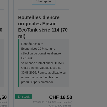
Vue rapide
Bouteilles d’encre
originales Epson
0
EcoTank série 114 (70
ml)
Rentrée Scolaire
Économisez 10 % sur une
sélection de bouteilles d’encre
EcoTank.
Votre code promotionnel :
BTS10
Cette offre est valable jusqu’au
r
30/08/2026. Remise applicable sur
un maximum de 3 unités par
produit et par commande.
,50
CHF 16,50
En stock
prise)
TTC (CHF 15,26 TVA non comprise)
 litre)
(CHF 235,71 par litre)