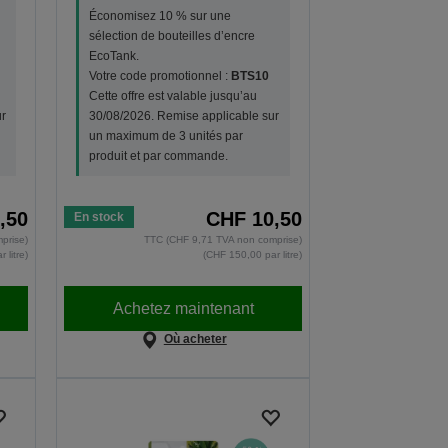
Économisez 10 % sur une
sélection de bouteilles d’encre
EcoTank.
Votre code promotionnel :
BTS10
Cette offre est valable jusqu’au
r
30/08/2026. Remise applicable sur
un maximum de 3 unités par
produit et par commande.
,50
CHF 10,50
En stock
prise)
TTC (CHF 9,71 TVA non comprise)
 litre)
(CHF 150,00 par litre)
Achetez maintenant
Où acheter