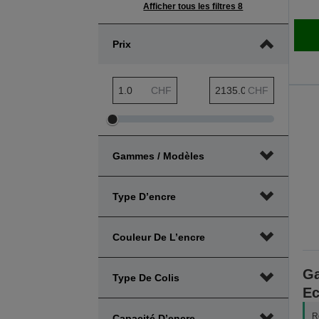
Afficher tous les filtres 8
Prix
Rayon d’action minimum de prix
Rayon d’action de prix
CHF
CHF
Ajuster
Ajuster
le
le
Gammes / Modèles
rayon
rayon
d’action
d’action
minimum
de
Type D’encre
de
prix
prix
Couleur De L’encre
G
Type De Colis
Ec
R
Capacité D’encre