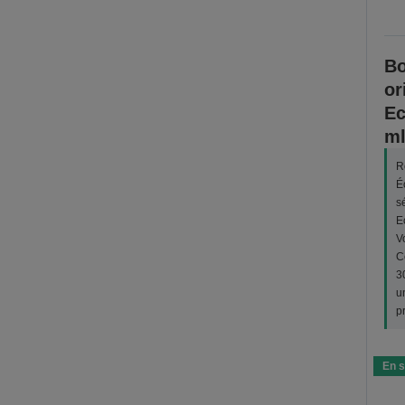
Bo
or
Ec
ml
R
É
s
E
V
C
3
u
p
En s