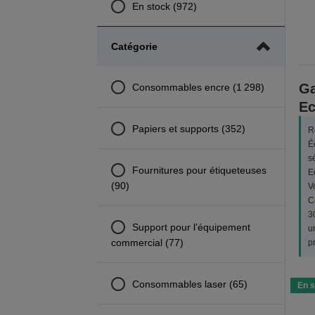
En stock (972)
Catégorie
G
Consommables encre (1 298)
Ec
Papiers et supports (352)
R
É
s
Fournitures pour étiqueteuses
E
(90)
V
C
3
Support pour l’équipement
u
commercial (77)
p
Consommables laser (65)
En s