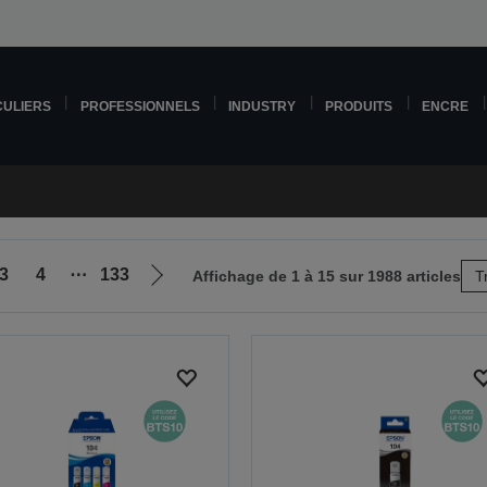
CULIERS
PROFESSIONNELS
INDUSTRY
PRODUITS
ENCRE
3
4
⋯
133
Affichage de 1 à 15 sur 1988 articles
T
Aller
à
la
page
suivante