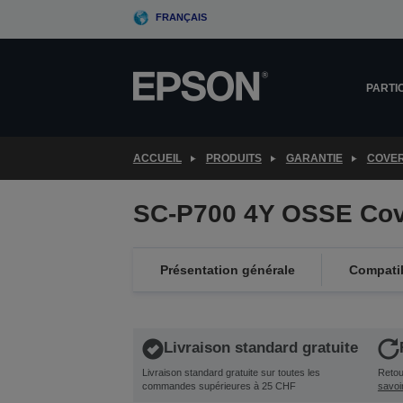
Skip
FRANÇAIS
to
main
content
PARTI
ACCUEIL
PRODUITS
GARANTIE
COVE
SC-P700 4Y OSSE Cov
Présentation générale
Compatib
Livraison standard gratuite
Livraison standard gratuite sur toutes les
Retour
commandes supérieures à 25 CHF
savoi