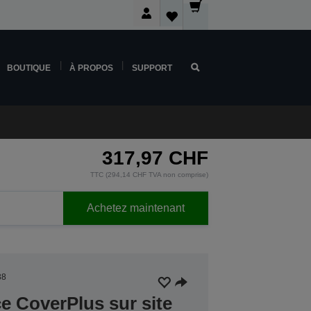
BOUTIQUE
À PROPOS
SUPPORT
317,97 CHF
TTC (294,14 CHF TVA non comprise)
Achetez maintenant
38
ce CoverPlus sur site