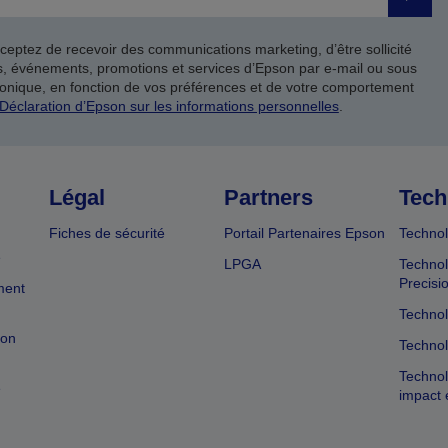
Valide
ceptez de recevoir des communications marketing, d’être sollicité
ts, événements, promotions et services d’Epson par e-mail ou sous
onique, en fonction de vos préférences et de votre comportement
Déclaration d’Epson sur les informations personnelles
.
Légal
Partners
Tech
Fiches de sécurité
Portail Partenaires Epson
Technol
e
LPGA
Technol
Precisi
ment
Technol
ion
Technol
Technol
e
impact 