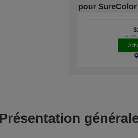
pour SureColor
3
TTC (294,
Ache
Présentation général