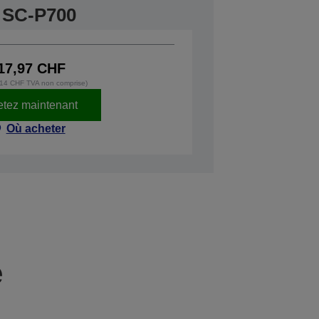
 SC-P700
17,97 CHF
14 CHF TVA non comprise)
tez maintenant
Où acheter
e