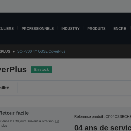
CULIERS
PROFESSIONNELS
INDUSTRY
PRODUITS
ENCRE
RPLUS
SC-P700 4Y OSSE CoverPlus
erPlus
En stock
ilité
Retour facile
Référence produit : CP04OSSECH
 dans les 30 jours suivant la livraison.
En
04 ans de servi
r plus