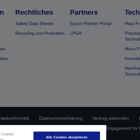
n
Rechtliches
Partners
Tech
Safety Data Sheets
Epson Partner Portal
Heat-Fr
Recycling von Produkten
LPGA
Precisi
Technol
gen
Micro P
line-
Innovat
Nachhal
Technol
rätekonformität
Datenschutzerklärung
Vertrag widerrufen
atenschutz
Informationen zu Cookies
Epson Engagement für Ba
n Cookies
Alle Cookies akzeptieren
 zu