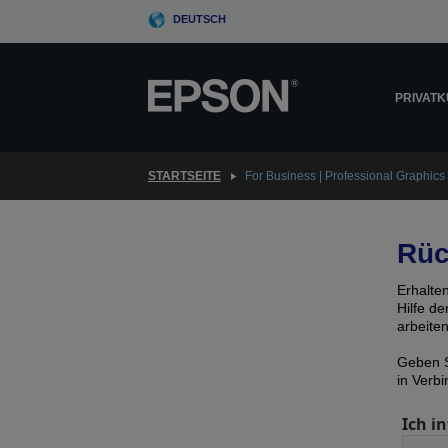
Skip
DEUTSCH
to
main
content
PRIVAT
STARTSEITE
For Business | Professional Graphics 
Rüc
Erhalte
Hilfe d
arbeite
Geben S
in Verb
Ich in