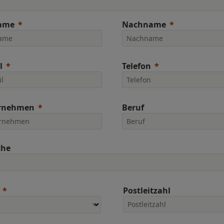
ame
Nachname
l
Telefon
rnehmen
Beruf
che
Postleitzahl