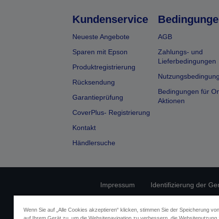
Kundenservice
Bedingunge
Neueste Angebote
AGB
Sparen mit Epson
Zahlungs- und
Lieferbedingungen
Produktregistrierung
Nutzungsbedingun
Rücksendung
Bedingungen für On
Garantieprüfung
Aktionen
CoverPlus- Registrierung
Kontakt
Händlersuche
Impressum
Identifizierung der Ge
Fragen zum D
Wenn Sie auf „Alle Cookies akzeptieren“ klicken, stimmen Sie der Speicherung vo
auf Ihrem Gerät zu, um die Websitenavigation zu verbessern, die Websitenutzung