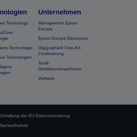
nologien
Unternehmen
ee Technology
Management Epson
Europa
onCore-
ogie
Epson Europe Electronics
iezo-Technologie
Digigraphie® Fine-Art-
Zertifizierung
ive Technologien
Textil-
tigere
Direktdruckmaschinen
ogien
Weltweit
Einhaltung der EU-Datenverordnung
rrierefreiheit