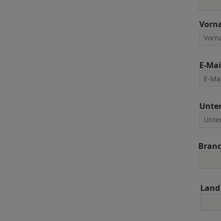
Vorn
E-Mai
Unte
Bran
Land