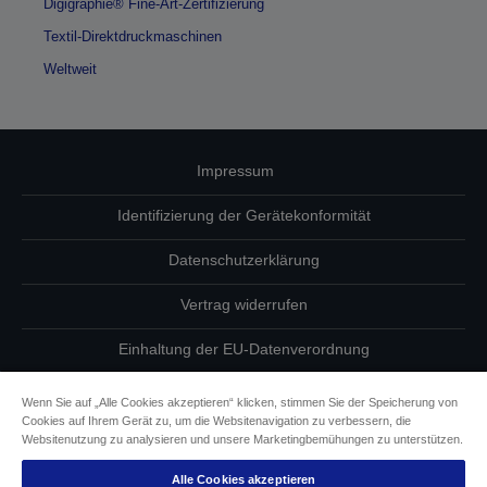
Digigraphie® Fine-Art-Zertifizierung
Textil-Direktdruckmaschinen
Weltweit
Impressum
Identifizierung der Gerätekonformität
Datenschutzerklärung
Vertrag widerrufen
Einhaltung der EU-Datenverordnung
Fragen zum Datenschutz
Wenn Sie auf „Alle Cookies akzeptieren“ klicken, stimmen Sie der Speicherung von
Cookies auf Ihrem Gerät zu, um die Websitenavigation zu verbessern, die
Informationen zu Cookies
Websitenutzung zu analysieren und unsere Marketingbemühungen zu unterstützen.
Alle Cookies akzeptieren
Epson Engagement für Barrierefreiheit