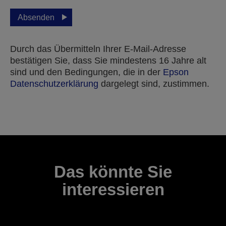
Absenden
Durch das Übermitteln Ihrer E-Mail-Adresse
bestätigen Sie, dass Sie mindestens 16 Jahre alt
sind und den Bedingungen, die in der
Epson
Datenschutzerklärung
dargelegt sind, zustimmen.
Vielen Dank für das Einreichen Ihrer Einreichung.
Wir werden uns innerhalb der nächsten Werktage
mit Ihnen in Verbindung setzen.
Das könnte Sie
interessieren