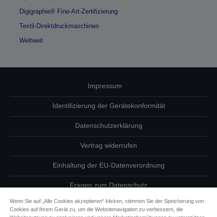
Digigraphie® Fine-Art-Zertifizierung
Textil-Direktdruckmaschinen
Weltweit
Impressum
Identifizierung der Gerätekonformität
Datenschutzerklärung
Vertrag widerrufen
Einhaltung der EU-Datenverordnung
Fragen zum Datenschutz
Wenn Sie auf „Alle Cookies akzeptieren“ klicken, stimmen Sie der Speicherung von
Informationen zu Cookies
Cookies auf Ihrem Gerät zu, um die Websitenavigation zu verbessern, die