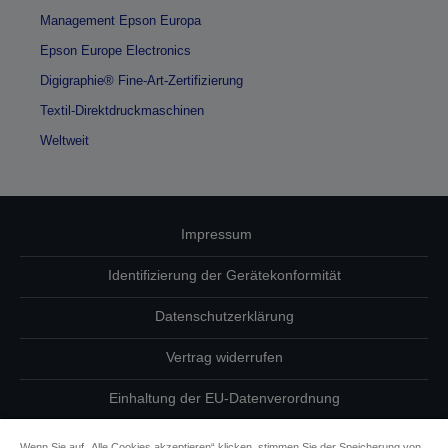
Management Epson Europa
Epson Europe Electronics
Digigraphie® Fine-Art-Zertifizierung
Textil-Direktdruckmaschinen
Weltweit
Impressum
Identifizierung der Gerätekonformität
Datenschutzerklärung
Vertrag widerrufen
Einhaltung der EU-Datenverordnung
Fragen zum Datenschutz
Wenn Sie auf „Alle Cookies akzeptieren“ klicken, stimmen Sie der Speicherung von