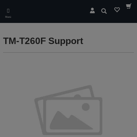
Skip
to
Suchen
main
Menü
content
TM-T260F Support