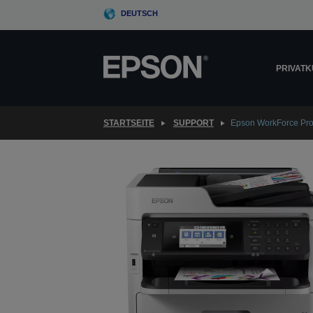
Skip
DEUTSCH
to
main
content
PRIVAT
STARTSEITE
SUPPORT
Epson WorkForce Pr