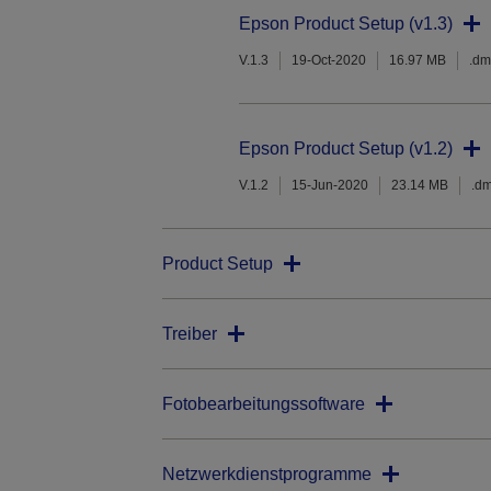
Epson Product Setup (v1.3)
V.1.3
19-Oct-2020
16.97 MB
.d
Epson Product Setup (v1.2)
V.1.2
15-Jun-2020
23.14 MB
.d
Product Setup
Treiber
Fotobearbeitungssoftware
Netzwerkdienstprogramme