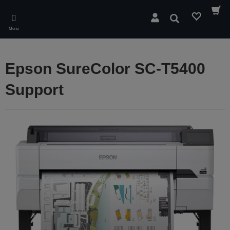
Skip
to
Suchen
main
Menü
content
Epson SureColor SC-T5400
Support