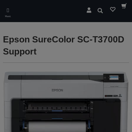
Skip
to
Suchen
main
Menü
content
Epson SureColor SC-T3700D
Support