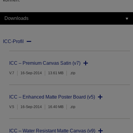
Downloads
ICC-Profil
ICC – Premium Canvas Satin (v7)
V.7
16-Sep-2014
13.61 MB
.zip
ICC – Enhanced Matte Poster Board (v5)
V.5
16-Sep-2014
16.40 MB
.zip
ICC – Water Resistant Matte Canvas (v9)