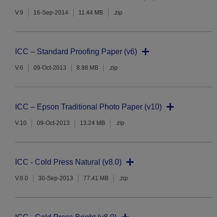
V.9
16-Sep-2014
11.44 MB
.zip
ICC – Standard Proofing Paper (v6)
V.6
09-Oct-2013
8.98 MB
.zip
ICC – Epson Traditional Photo Paper (v10)
V.10
09-Oct-2013
13.24 MB
.zip
ICC - Cold Press Natural (v8.0)
V.8.0
30-Sep-2013
77.41 MB
.zip