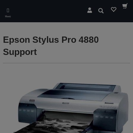
Skip
to
Suchen
main
Menü
content
Epson Stylus Pro 4880
Support