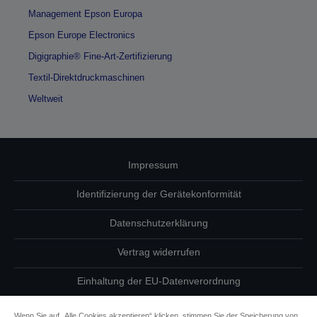
Management Epson Europa
Epson Europe Electronics
Digigraphie® Fine-Art-Zertifizierung
Textil-Direktdruckmaschinen
Weltweit
Impressum
Identifizierung der Gerätekonformität
Datenschutzerklärung
Vertrag widerrufen
Einhaltung der EU-Datenverordnung
Fragen zum Datenschutz
Wenn Sie auf „Alle Cookies akzeptieren“ klicken, stimmen Sie der Speicherung von