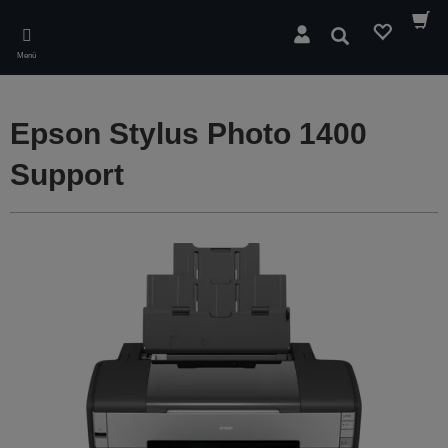
Skip
to
Suchen
main
Menü
content
Epson Stylus Photo 1400
Support