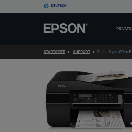
Skip
DEUTSCH
to
main
content
PRIVAT
STARTSEITE
SUPPORT
Epson Stylus Office 