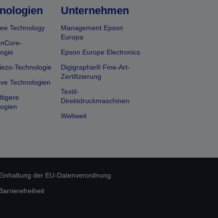
nologien
Unternehmen
ee Technology
Management Epson
Europa
onCore-
ogie
Epson Europe Electronics
iezo-Technologie
Digigraphie® Fine-Art-
Zertifizierung
ive Technologien
Textil-
tigere
Direktdruckmaschinen
ogien
Weltweit
Einhaltung der EU-Datenverordnung
rrierefreiheit