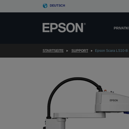
Skip
DEUTSCH
to
main
content
PRIVAT
STARTSEITE
SUPPORT
Epson Scara LS10-B