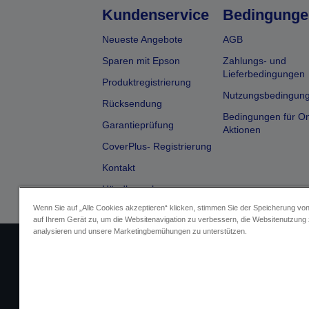
Kundenservice
Bedingunge
Neueste Angebote
AGB
Sparen mit Epson
Zahlungs- und
Lieferbedingungen
Produktregistrierung
Nutzungsbedingun
Rücksendung
Bedingungen für On
Garantieprüfung
Aktionen
CoverPlus- Registrierung
Kontakt
Händlersuche
Wenn Sie auf „Alle Cookies akzeptieren“ klicken, stimmen Sie der Speicherung vo
auf Ihrem Gerät zu, um die Websitenavigation zu verbessern, die Websitenutzung
analysieren und unsere Marketingbemühungen zu unterstützen.
Impressum
Identifizierung der Ge
Fragen zum D