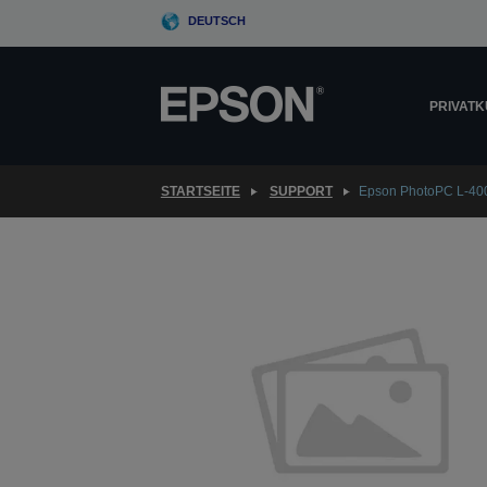
Skip
DEUTSCH
to
main
content
PRIVAT
STARTSEITE
SUPPORT
Epson PhotoPC L-40