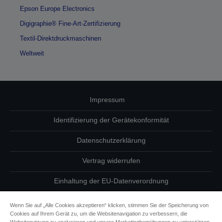
Epson Europe Electronics
Digigraphie® Fine-Art-Zertifizierung
Textil-Direktdruckmaschinen
Weltweit
Impressum
Identifizierung der Gerätekonformität
Datenschutzerklärung
Vertrag widerrufen
Einhaltung der EU-Datenverordnung
Fragen zum Datenschutz
Wenn Sie auf „Alle Cookies akzeptieren“ klicken, stimmen Sie der Speicherung von
Cookies auf Ihrem Gerät zu, um die Websitenavigation zu verbessern, die
Informationen zu Cookies