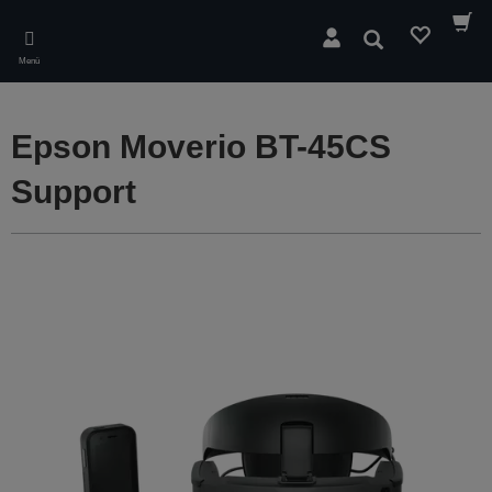
Skip
to
Suchen
main
Menü
content
Epson Moverio BT-45CS
Support