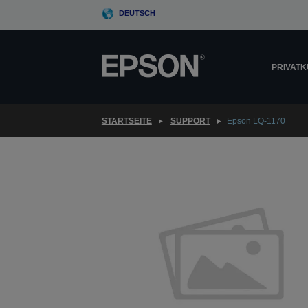
Skip
DEUTSCH
to
main
content
PRIVAT
STARTSEITE
SUPPORT
Epson LQ-1170