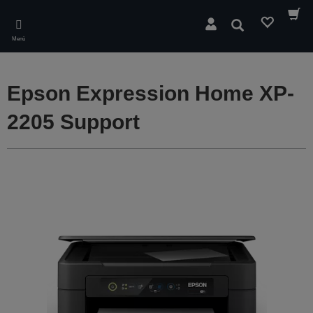
Skip
to
Suchen
main
Menü
content
Epson Expression Home XP-
2205 Support