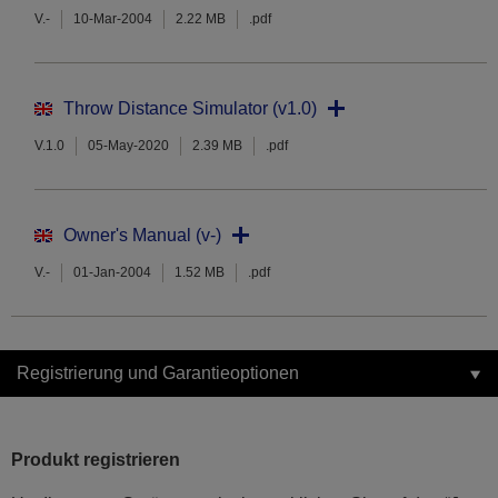
V.-
10-Mar-2004
2.22 MB
.pdf
Throw Distance Simulator (v1.0)
V.1.0
05-May-2020
2.39 MB
.pdf
Owner's Manual (v-)
V.-
01-Jan-2004
1.52 MB
.pdf
Registrierung und Garantieoptionen
Produkt registrieren