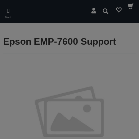
Skip
to
Suchen
main
Menü
content
Epson EMP-7600 Support